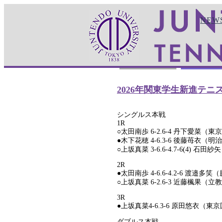
Skip
to
NEW
content
順天堂大学硬式庭球部
>
試合結果
>
個人戦（女子
スポーツ健康科学部
個人戦（女子
2026年関東学生新進テ
シングルス本戦
1R
○太田南歩 6-2.6-4 丹下愛菜（
●木下花穂 4-6.3-6 後藤苺衣（明
○上坂真菜 3-6.6-4.7-6(4) 石
2R
●太田南歩 4-6.6-4.2-6 渡邉
○上坂真菜 6-2.6-3 近藤楓果（立
3R
●上坂真菜4-6.3-6 原田悠衣（東
ダブルス本戦