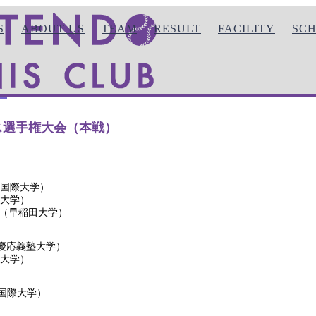
S
ABOUT US
TEAM
RESULT
FACILITY
SC
）
>
2026年関東学生新進テニス選手権大会（本戦）
）
試合日
2026/02/16
ニス選手権大会（本戦）
東京国際大学）
治大学）
田紗矢（早稲田大学）
多笑（慶応義塾大学）
教大学）
京国際大学）