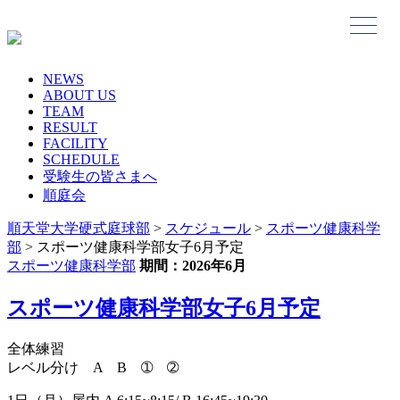
Skip
to
content
NEWS
ABOUT US
TEAM
RESULT
FACILITY
SCHEDULE
受験生の皆さまへ
順庭会
順天堂大学硬式庭球部
>
スケジュール
>
スポーツ健康科学
部
>
スポーツ健康科学部女子6月予定
スポーツ健康科学部
期間：2026年6月
スポーツ健康科学部女子6月予定
全体練習
レベル分け A B ➀ ➁