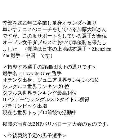
弊部を2021年に卒業し単身オランダへ渡り
車いすテニスのコーチをしている加藤大暉さん
ですが、この度サポートをしている選手が全仏
オープン女子ダブルスにおいて準優勝を果たし
ました。（優勝は日本の上地結衣選手・Zhenzhen
Zhu選手：中国 です）
＜指導する選手の詳細は以下の通りです＞
選手名：Lizzy de Greef選手
オランダ出身、ジュニア世界ランキング1位
シングルス世界ランキング6位
ダブルス世界ランキング最高14位
ITFツアーでシングルス18タイトル獲得
パラリンピック出場
現在も世界トップ10前後で活動中
掲載の写真はBNPパリバローマ大会のものです。
＜今後契約予定の男子選手＞