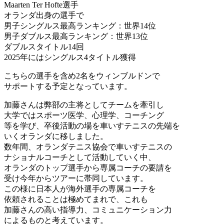
Maarten Ter Hofte選手
オランダ出身の選手で
男子シングルス最高ランキング：世界14位
男子ダブルス最高ランキング：世界13位
ダブルスタイトル14回
2025年にはシングルス4タイトル獲得
こちらの選手を含め2名をウィンブルドンで
サポートする予定となっています。
加藤さんは弊部の主将としてチームを牽引し
大学ではスポーツ医学、心理学、コーチング
等を学び、卒後活動の場を車いすテニスの先端を
いくオランダに移しました。
数年間、オランダテニス協会で車いすテニスの
ナショナルコーチとして活動していく中、
オランダのトップ選手から専属コーチの要請を
受け今年からツアーに帯同しています。
この様に日本人が海外選手の専属コーチを
依頼されることは極めてまれで、これも
加藤さんの高い指導力、コミュニケーション力
によるものと考えています。