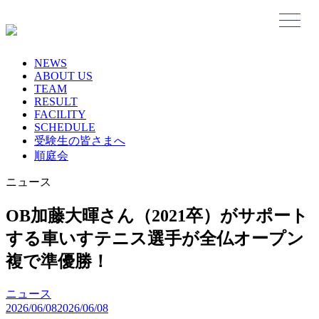
Skip
to
content
NEWS
ABOUT US
TEAM
RESULT
FACILITY
SCHEDULE
受験生の皆さまへ
順庭会
ニュース
OB加藤大暉さん（2021卒）がサポート
する車いすテニス選手が全仏オープン
複で準優勝！
ニュース
2026/06/08
2026/06/08