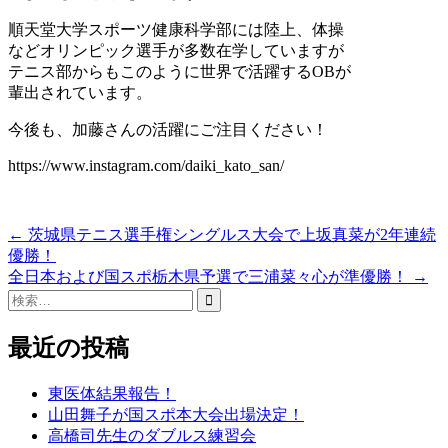
順天堂大学スポーツ健康科学部には陸上、体操
などオリンピック選手が多数在学していますが
テニス部からもこのように世界で活躍するOBが
輩出されています。
今後も、加藤さんの活躍にご注目ください！
https://www.instagram.com/daiki_kato_san/
Post
←
茨城県テニス選手権シングルス大会で上坂真菜が2年連続
優勝！
navigation
全日本および国スポ栃木県予選で三浦菜々心が準優勝！
→
検
索:
最近の投稿
東医体結果報告！
山田舞子が国スポ本大会出場決定！
高橋司先生のダブルス練習会