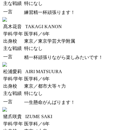
主な戦績
特になし
一言
練習精一杯頑張ります！
髙木花音
TAKAGI KANON
学科/学年
医学科／6年
出身校
東京／東京学芸大学附属
主な戦績
特になし
一言
精一杯頑張りながら楽しみたいです！
松浦愛莉
AIRI MATSUURA
学科/学年
医学科／6年
出身校
東京／都市大等々力
主な戦績
特になし
一言
一生懸命がんばります！
猪爪咲貴
IZUME SAKI
学科/学年
医学科／6年