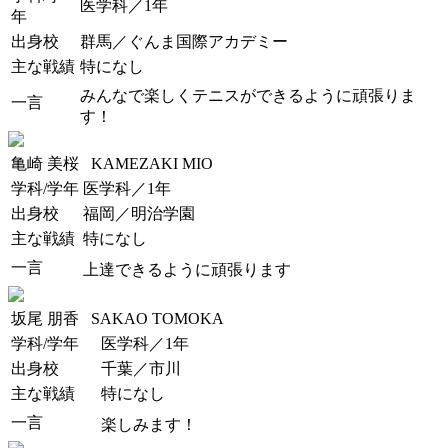
医学科／1年
年
出身校
群馬／ぐんま国際アカデミー
主な戦績
特になし
みんなで楽しくテニスができるように頑張りま
一言
す！
亀崎 美桜
KAMEZAKI MIO
学科/学年
医学科／1年
出身校
福岡／明治学園
主な戦績
特になし
一言
上達できるように頑張ります
坂尾 朋香
SAKAO TOMOKA
学科/学年
医学科／1年
出身校
千葉／市川
主な戦績
特になし
一言
楽しみます！