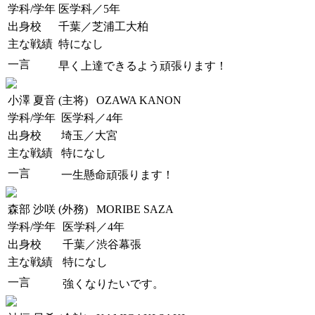
学科/学年
医学科／5年
出身校
千葉／芝浦工大柏
主な戦績
特になし
一言
早く上達できるよう頑張ります！
小澤 夏音 (主将)
OZAWA KANON
学科/学年
医学科／4年
出身校
埼玉／大宮
主な戦績
特になし
一言
一生懸命頑張ります！
森部 沙咲 (外務)
MORIBE SAZA
学科/学年
医学科／4年
出身校
千葉／渋谷幕張
主な戦績
特になし
一言
強くなりたいです。