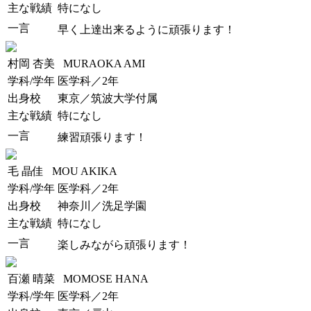
主な戦績
特になし
一言
早く上達出来るように頑張ります！
村岡 杏美
MURAOKA AMI
学科/学年
医学科／2年
出身校
東京／筑波大学付属
主な戦績
特になし
一言
練習頑張ります！
毛 晶佳
MOU AKIKA
学科/学年
医学科／2年
出身校
神奈川／洗足学園
主な戦績
特になし
一言
楽しみながら頑張ります！
百瀬 晴菜
MOMOSE HANA
学科/学年
医学科／2年