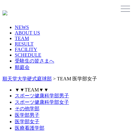
Skip
to
content
NEWS
ABOUT US
TEAM
RESULT
FACILITY
SCHEDULE
受験生の皆さまへ
順庭会
順天堂大学硬式庭球部
>
TEAM 医学部女子
▼▼TEAM▼▼
スポーツ健康科学部男子
スポーツ健康科学部女子
その他学部
医学部男子
医学部女子
医療看護学部