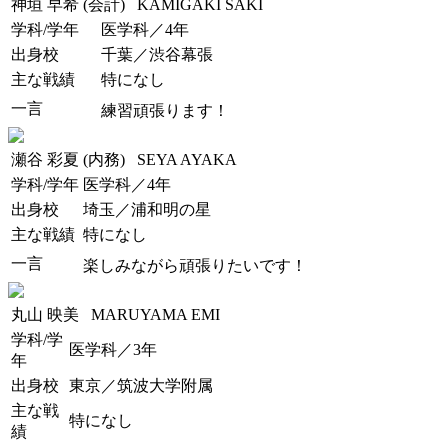
神垣 早希 (会計)
KAMIGAKI SAKI
学科/学年
医学科／4年
出身校
千葉／渋谷幕張
主な戦績
特になし
一言
練習頑張ります！
瀬谷 彩夏 (内務)
SEYA AYAKA
学科/学年
医学科／4年
出身校
埼玉／浦和明の星
主な戦績
特になし
一言
楽しみながら頑張りたいです！
丸山 映美
MARUYAMA EMI
学科/学
医学科／3年
年
出身校
東京／筑波大学附属
主な戦
特になし
績