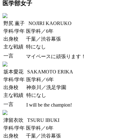
医学部女子
野尻 薫子
NOJIRI KAORUKO
学科/学年
医学科／6年
出身校
千葉／渋谷幕張
主な戦績
特になし
一言
マイペースに頑張ります！
坂本愛花
SAKAMOTO ERIKA
学科/学年
医学科／6年
出身校
神奈川／洗足学園
主な戦績
特になし
一言
I will be the champion!
津留衣吹
TSURU IBUKI
学科/学年
医学科／6年
出身校
千葉／渋谷幕張