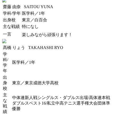
齋藤 由奈
SAITOU YUNA
学科/学年
医学科／1年
出身校
東京／白百合
主な戦績
特になし
一言
楽しみながら頑張ります！
髙橋 りょう
TAKAHASHI RYO
学
科/
医学科／1年
学
年
出
身
東京／東京成徳大学高校
校
主
中体連新人戦シングルス・ダブルス出場/高体連本戦
な
ダブルスベスト16/私立中高テニス選手権大会団体準
戦
優勝
績