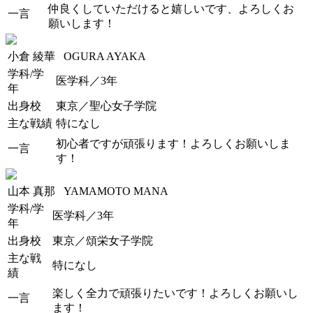
仲良くしていただけると嬉しいです、よろしくお
一言
願いします！
小倉 綾華
OGURA AYAKA
学科/学
医学科／3年
年
出身校
東京／聖心女子学院
主な戦績
特になし
初心者ですが頑張ります！よろしくお願いしま
一言
す！
山本 真那
YAMAMOTO MANA
学科/学
医学科／3年
年
出身校
東京／頌栄女子学院
主な戦
特になし
績
楽しく全力で頑張りたいです！よろしくお願いし
一言
ます！