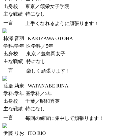
出身校
東京／頌栄女子学院
主な戦績
特になし
一言
上手くなれるように頑張ります！
柿澤 音羽
KAKIZAWA OTOHA
学科/学年
医学科／5年
出身校
東京／豊島岡女子
主な戦績
特になし
一言
楽しく頑張ります！
渡邉 莉奈
WATANABE RINA
学科/学年
医学科／5年
出身校
千葉／昭和秀英
主な戦績
特になし
一言
毎回の練習に集中して頑張ります！
伊藤 りお
ITO RIO