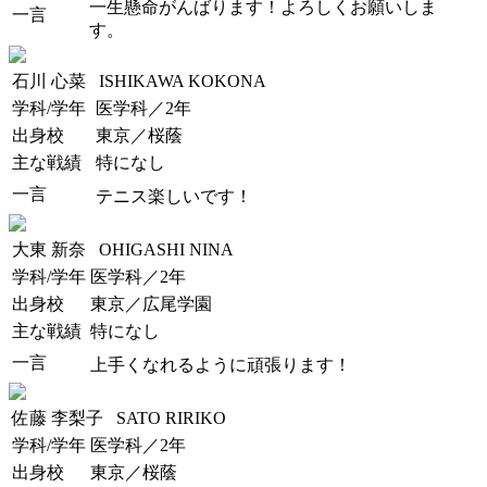
一生懸命がんばります！よろしくお願いしま
一言
す。
石川 心菜
ISHIKAWA KOKONA
学科/学年
医学科／2年
出身校
東京／桜蔭
主な戦績
特になし
一言
テニス楽しいです！
大東 新奈
OHIGASHI NINA
学科/学年
医学科／2年
出身校
東京／広尾学園
主な戦績
特になし
一言
上手くなれるように頑張ります！
佐藤 李梨子
SATO RIRIKO
学科/学年
医学科／2年
出身校
東京／桜蔭