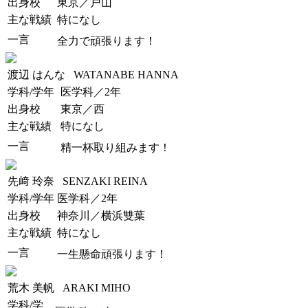
出身校
東京／戸山
主な戦績
特になし
一言
全力で頑張ります！
渡辺 はんな
WATANABE HANNA
学科/学年
医学科／2年
出身校
東京／西
主な戦績
特になし
一言
精一杯取り組みます！
先﨑 玲奈
SENZAKI REINA
学科/学年
医学科／2年
出身校
神奈川／横浜雙葉
主な戦績
特になし
一言
一生懸命頑張ります！
荒木 美帆
ARAKI MIHO
学科/学