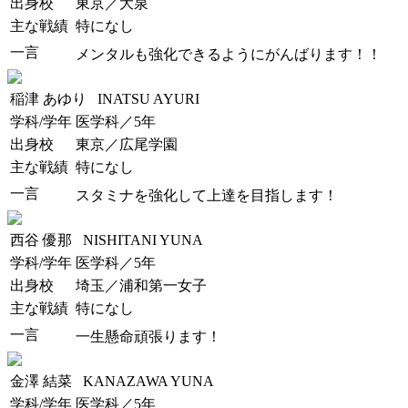
出身校
東京／大泉
主な戦績
特になし
一言
メンタルも強化できるようにがんばります！！
稲津 あゆり
INATSU AYURI
学科/学年
医学科／5年
出身校
東京／広尾学園
主な戦績
特になし
一言
スタミナを強化して上達を目指します！
西谷 優那
NISHITANI YUNA
学科/学年
医学科／5年
出身校
埼玉／浦和第一女子
主な戦績
特になし
一言
一生懸命頑張ります！
金澤 結菜
KANAZAWA YUNA
学科/学年
医学科／5年