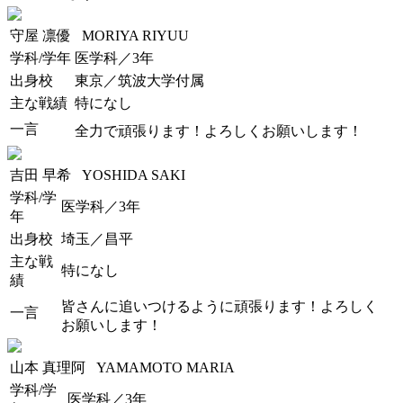
守屋 凛優
MORIYA RIYUU
学科/学年
医学科／3年
出身校
東京／筑波大学付属
主な戦績
特になし
一言
全力で頑張ります！よろしくお願いします！
吉田 早希
YOSHIDA SAKI
学科/学
医学科／3年
年
出身校
埼玉／昌平
主な戦
特になし
績
皆さんに追いつけるように頑張ります！よろしく
一言
お願いします！
山本 真理阿
YAMAMOTO MARIA
学科/学
医学科／3年