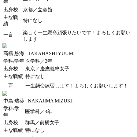
年
出身校
京都／立命館
主な戦
特になし
績
楽しく一生懸命頑張りたいです！よろしくお願い
一言
します
高橋 悠海
TAKAHASHI YUUMI
学科/学年
医学科／3年
出身校
東京／慶應義塾女子
主な戦績
特になし
一言
一生懸命練習します！よろしくお願いします！
中島 瑞葵
NAKAJIMA MIZUKI
学科/学
医学科／3年
年
出身校
群馬／前橋女子
主な戦績
特になし