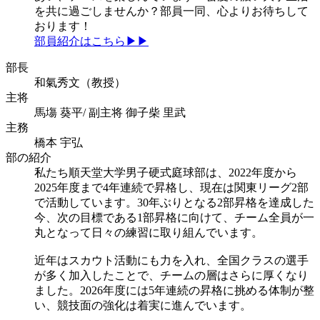
を共に過ごしませんか？部員一同、心よりお待ちして
おります！
部員紹介はこちら▶▶
部長
和氣秀文（教授）
主将
馬塲 葵平/ 副主将 御子柴 里武
主務
橋本 宇弘
部の紹介
私たち順天堂大学男子硬式庭球部は、2022年度から
2025年度まで4年連続で昇格し、現在は関東リーグ2部
で活動しています。30年ぶりとなる2部昇格を達成した
今、次の目標である1部昇格に向けて、チーム全員が一
丸となって日々の練習に取り組んでいます。
近年はスカウト活動にも力を入れ、全国クラスの選手
が多く加入したことで、チームの層はさらに厚くなり
ました。2026年度には5年連続の昇格に挑める体制が整
い、競技面の強化は着実に進んでいます。