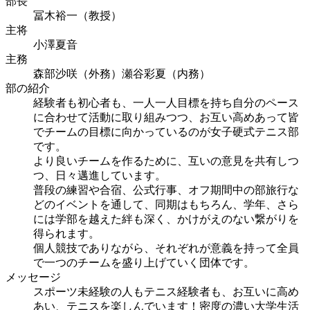
部長
冨木裕一（教授）
主将
小澤夏音
主務
森部沙咲（外務）瀬谷彩夏（内務）
部の紹介
経験者も初心者も、一人一人目標を持ち自分のペース
に合わせて活動に取り組みつつ、お互い高めあって皆
でチームの目標に向かっているのが女子硬式テニス部
です。
より良いチームを作るために、互いの意見を共有しつ
つ、日々邁進しています。
普段の練習や合宿、公式行事、オフ期間中の部旅行な
どのイベントを通して、同期はもちろん、学年、さら
には学部を越えた絆も深く、かけがえのない繋がりを
得られます。
個人競技でありながら、それぞれが意義を持って全員
で一つのチームを盛り上げていく団体です。
メッセージ
スポーツ未経験の人もテニス経験者も、お互いに高め
あい、テニスを楽しんでいます！密度の濃い大学生活