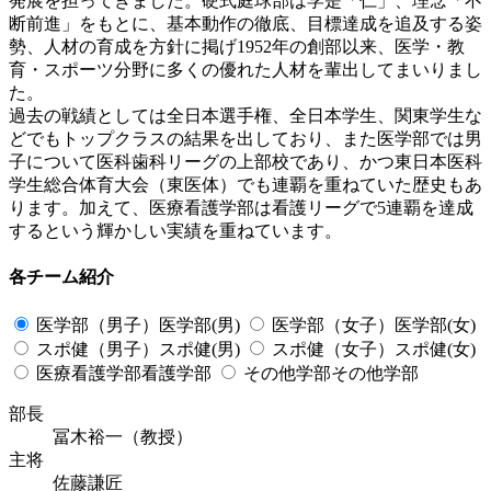
発展を担ってきました。硬式庭球部は学是「仁」、理念「不
断前進」をもとに、基本動作の徹底、目標達成を追及する姿
勢、人材の育成を方針に掲げ1952年の創部以来、医学・教
育・スポーツ分野に多くの優れた人材を輩出してまいりまし
た。
過去の戦績としては全日本選手権、全日本学生、関東学生な
どでもトップクラスの結果を出しており、また医学部では男
子について医科歯科リーグの上部校であり、かつ東日本医科
学生総合体育大会（東医体）でも連覇を重ねていた歴史もあ
ります。加えて、医療看護学部は看護リーグで5連覇を達成
するという輝かしい実績を重ねています。
各チーム紹介
医学部（男子）
医学部(男)
医学部（女子）
医学部(女)
スポ健（男子）
スポ健(男)
スポ健（女子）
スポ健(女)
医療看護学部
看護学部
その他学部
その他学部
部長
冨木裕一（教授）
主将
佐藤謙匠