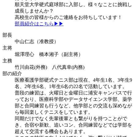
順天堂大学硬式庭球部に入部し、様々なことに挑戦し
成長しませんか？
高校生の皆様からのご連絡をお待ちしています！
部員紹介はこちら▶▶
部長
中山仁志（准教授）
主将
堀澤理心 橋本湘子（副主将）
主務
竹川由花(外務) 八代真幸(内務)
部の紹介
医療看護学部硬式テニス部は現在、4年生1名、3年生9
名、2年生6名、1年生6名の22名で活動しています。
普段の練習は、火曜日と金曜日に浦安キャンパスで行
っており、医療科学部やデータサイエンス学部、薬学
部と合同練習も行うなど、他学部との交流も深めなが
ら毎回楽しくテニスをしています。
同期だけでなく先輩後輩とも繋がりを持つことがで
き、合宿や新歓、追いコン、合同練習などでは学部を
超えて交流する機会もあります。