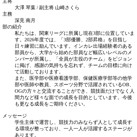
主将
大澤 琴葉 / 副主将 山崎さくら
主務
深見 南月
部の紹介
私たちは、関東リーグに所属し現在3部に位置していま
す。2026年度では、「3部優勝、2部昇格』を目指し
日々練習に励んでいます。インカレ出場経験者のある
部員から、大学から始めた部員など幅広いレベルのメ
ンバーが所属し、「全員が主役のチーム」をビジョン
に掲げ、感謝の気持ちを忘れず、チームの目標に向け
て活動しております。
また、医学部や医療看護学部、保健医療学部等の他学
部や医師や教員、スポーツ分野で活躍されているOB、
OGの方々と交流することができ、競技面だけでなく人
間力など様々な面での成長を目的としています。今後
も更なる成長をご期待ください。
メッセージ
学生主体で運営し、競技力のみならず人として成長す
る環境が整っており、一人一人が活躍するステージが
あります。