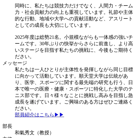
同時に、私たちは競技力だけでなく、人間力・チーム
力・社会貢献力の向上も重視しています。礼節や主体
的な行動、地域や大学への貢献活動など、アスリート
としての成長も大切にしています。
2025年度は総勢21名。小規模ながらも一体感の強いチ
ームです。30年ぶりの快挙からさらに前進し、より高
いステージを目指す私たちの挑戦に、今後もご期待く
ださい。
メッセージ
私たちは一人ひとりが主体性を発揮しながら同じ目標
に向かって活動しています。順天堂大学は伝統があ
り、医学、スポーツに関する最先端の研究も行う、日
本で唯一の医療・健康・スポーツに特化した大学のテ
ニス部です。日々様々なことに挑戦し高みを目指し急
成長を遂げています。ご興味のある方はぜひご連絡く
ださい。
部員紹介はこちら▶▶
部長
和氣秀文（教授）