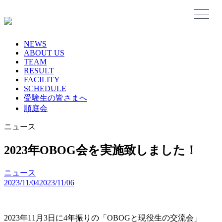
Skip
to
content
NEWS
ABOUT US
TEAM
RESULT
FACILITY
SCHEDULE
受験生の皆さまへ
順庭会
ニュース
2023年OBOG会を実施致しました！
ニュース
2023/11/04
2023/11/06
2023年11月3日に4年振りの「OBOGと現役生の交流会」