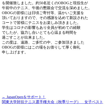
を開催致しました。約50名近くのOBOGと現役生が
午前中のテニス、午後の懇親会で交流を深めました。
OBOGの皆様には日頃ご寄付等、温かいご支援を
頂いておりますので、その感謝を込めて新設された
コートで皆様にテニスをお楽しみ頂きました。
学生はコロナの影響もあり全員が初めての経験
でしたが、協力し合いとても心温まる時間を
過ごすことが出来ました。
この度は、遠路、ご多忙の中、ご参加頂きました
OBOGの皆様にはこの場をお借りして厚く御礼
申し上げます。
Post
←
JapanOpenをサポート！
関東大学対抗テニス選手権大会（秋季リーグ） 女子ベスト
navigation