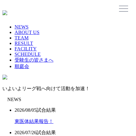
Skip
to
content
NEWS
ABOUT US
TEAM
RESULT
FACILITY
SCHEDULE
受験生の皆さまへ
順庭会
いよいよリーグ戦へ向けて活動を加速！
NEWS
2026/08/05
試合結果
東医体結果報告！
2026/07/26
試合結果