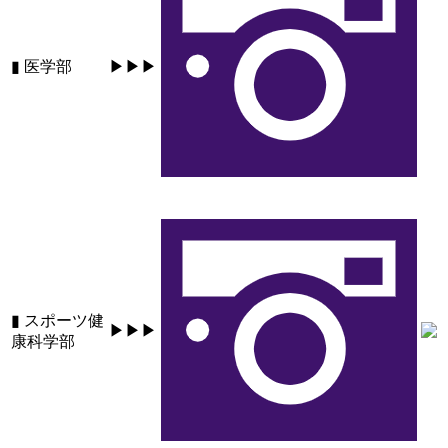
▮ 医学部
▶▶▶
▮ スポーツ健
▶▶▶
康科学部