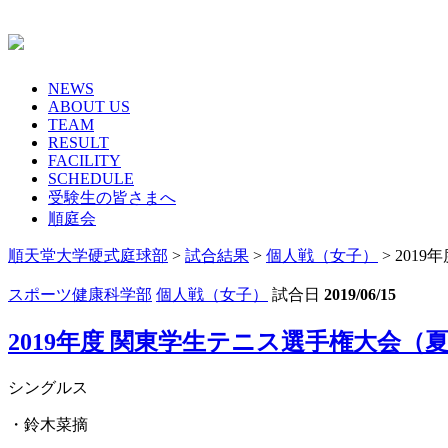
Skip
to
content
NEWS
ABOUT US
TEAM
RESULT
FACILITY
SCHEDULE
受験生の皆さまへ
順庭会
順天堂大学硬式庭球部
>
試合結果
>
個人戦（女子）
>
201
スポーツ健康科学部
個人戦（女子）
試合日
2019/06/15
2019年度 関東学生テニス選手権大会（夏
シングルス
・鈴木菜摘