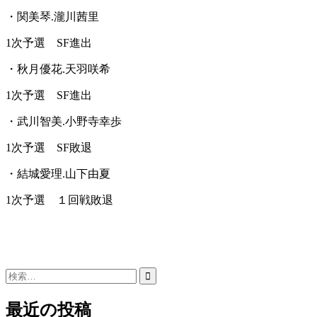
・関美琴.瀧川茜里
1次予選 SF進出
・秋月優花.天羽咲希
1次予選 SF進出
・武川智美.小野寺幸歩
1次予選 SF敗退
・結城愛理.山下由夏
1次予選 １回戦敗退
検
索:
最近の投稿