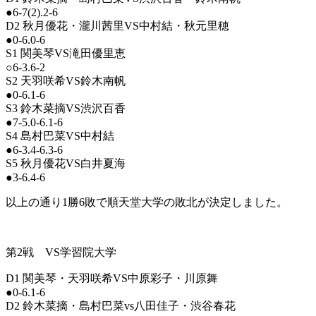
●6-7(2).2-6
D2 秋月優花・瀧川茜里VS中村結・秋元里穂
●0-6.0-6
S1 関美琴VS滝田優里恵
○6-3.6-2
S2 天羽咲希VS鈴木南帆
●0-6.1-6
S3 鈴木菜摘VS渋沢百香
●7-5.0-6.1-6
S4 島村巴菜VS中村結
●6-3.4-6.3-6
S5 秋月優花VS白井夏海
●3-6.4-6
以上の通り1勝6敗で順天堂大学の敗北が決定しました。
第2戦 VS学習院大学
D1 関美琴・天羽咲希VS中原彩子・川原舞
●0-6.1-6
D2 鈴木菜摘・島村巴菜vs八田佳子・渋谷春花