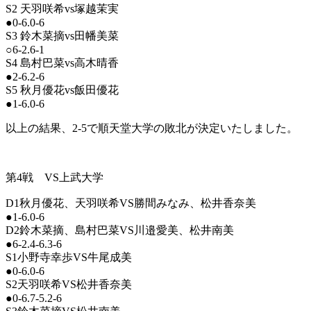
S2 天羽咲希vs塚越茉実
●0-6.0-6
S3 鈴木菜摘vs田幡美菜
○6-2.6-1
S4 島村巴菜vs高木晴香
●2-6.2-6
S5 秋月優花vs飯田優花
●1-6.0-6
以上の結果、2-5で順天堂大学の敗北が決定いたしました。
第4戦 VS上武大学
D1秋月優花、天羽咲希VS勝間みなみ、松井香奈美
●1-6.0-6
D2鈴木菜摘、島村巴菜VS川邉愛美、松井南美
●6-2.4-6.3-6
S1小野寺幸歩VS牛尾成美
●0-6.0-6
S2天羽咲希VS松井香奈美
●0-6.7-5.2-6