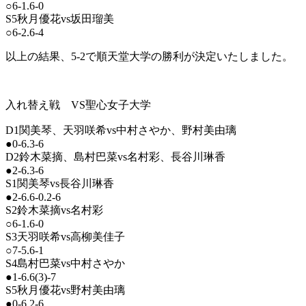
○6-1.6-0
S5秋月優花vs坂田瑠美
○6-2.6-4
以上の結果、5-2で順天堂大学の勝利が決定いたしました。
入れ替え戦 VS聖心女子大学
D1関美琴、天羽咲希vs中村さやか、野村美由璃
●0-6.3-6
D2鈴木菜摘、島村巴菜vs名村彩、長谷川琳香
●2-6.3-6
S1関美琴vs長谷川琳香
●2-6.6-0.2-6
S2鈴木菜摘vs名村彩
○6-1.6-0
S3天羽咲希vs高柳美佳子
○7-5.6-1
S4島村巴菜vs中村さやか
●1-6.6(3)-7
S5秋月優花vs野村美由璃
●0-6.2-6