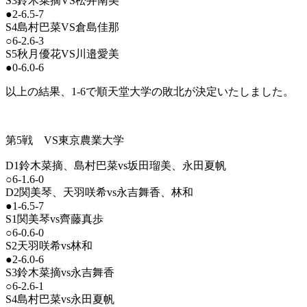
S3鈴木菜摘VS松井南美
●2-6.5-7
S4島村巴菜VS倉島佳那
○6-2.6-3
S5秋月優花VS川邉愛美
●0-6.0-6
以上の結果、1-6で順天堂大学の敗北が決定いたしました。
第5戦 VS東京農業大学
D1鈴木菜摘、島村巴菜vs坂田瑠美、永田夏帆
○6-1.6-0
D2関美琴、天羽咲希vs永吉舞香、林和
●1-6.5-7
S1関美琴vs齊藤真歩
○6-0.6-0
S2天羽咲希vs林和
●2-6.0-6
S3鈴木菜摘vs永吉舞香
○6-2.6-1
S4島村巴菜vs永田夏帆