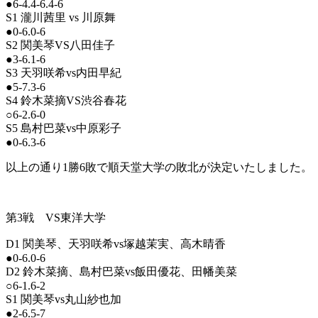
●6-4.4-6.4-6
S1 瀧川茜里 vs 川原舞
●0-6.0-6
S2 関美琴VS八田佳子
●3-6.1-6
S3 天羽咲希vs内田早紀
●5-7.3-6
S4 鈴木菜摘VS渋谷春花
○6-2.6-0
S5 島村巴菜vs中原彩子
●0-6.3-6
以上の通り1勝6敗で順天堂大学の敗北が決定いたしました。
第3戦 VS東洋大学
D1 関美琴、天羽咲希vs塚越茉実、高木晴香
●0-6.0-6
D2 鈴木菜摘、島村巴菜vs飯田優花、田幡美菜
○6-1.6-2
S1 関美琴vs丸山紗也加
●2-6.5-7