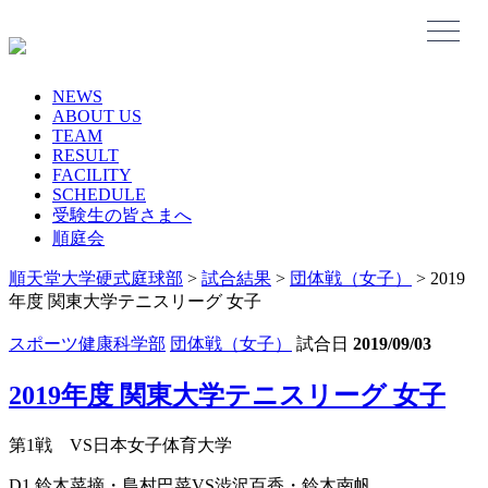
Skip
to
content
NEWS
ABOUT US
TEAM
RESULT
FACILITY
SCHEDULE
受験生の皆さまへ
順庭会
順天堂大学硬式庭球部
>
試合結果
>
団体戦（女子）
>
2019
年度 関東大学テニスリーグ 女子
スポーツ健康科学部
団体戦（女子）
試合日
2019/09/03
2019年度 関東大学テニスリーグ 女子
第1戦 VS日本女子体育大学
D1 鈴木菜摘・島村巴菜VS渋沢百香・鈴木南帆