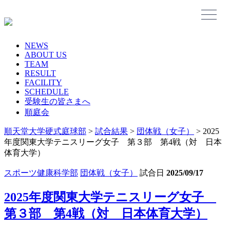
Skip
to
content
NEWS
ABOUT US
TEAM
RESULT
FACILITY
SCHEDULE
受験生の皆さまへ
順庭会
順天堂大学硬式庭球部
>
試合結果
>
団体戦（女子）
>
2025
年度関東大学テニスリーグ女子 第３部 第4戦（対 日本
体育大学）
スポーツ健康科学部
団体戦（女子）
試合日
2025/09/17
2025年度関東大学テニスリーグ女子
第３部 第4戦（対 日本体育大学）