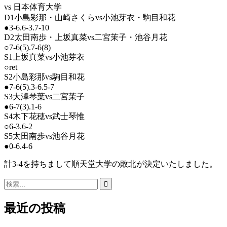
vs 日本体育大学
D1小島彩那・山崎さくらvs小池芽衣・駒目和花
●3-6.6-3.7-10
D2太田南歩・上坂真菜vs二宮茉子・池谷月花
○7-6(5).7-6(8)
S1上坂真菜vs小池芽衣
○ret
S2小島彩那vs駒目和花
●7-6(5).3-6.5-7
S3大澤琴葉vs二宮茉子
●6-7(3).1-6
S4木下花穂vs武士琴惟
○6-3.6-2
S5太田南歩vs池谷月花
●0-6.4-6
計3-4を持ちまして順天堂大学の敗北が決定いたしました。
検
索:
最近の投稿