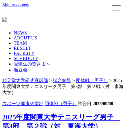
Skip to content
NEWS
ABOUT US
TEAM
RESULT
FACILITY
SCHEDULE
受験生の皆さまへ
順庭会
順天堂大学硬式庭球部
>
試合結果
>
団体戦（男子）
>
2025
年度関東大学テニスリーグ男子 第3部 第２戦（対 東海
大学）
スポーツ健康科学部
団体戦（男子）
試合日
2025/09/08
2025年度関東大学テニスリーグ男子
第3部 第２戦（対 東海大学）