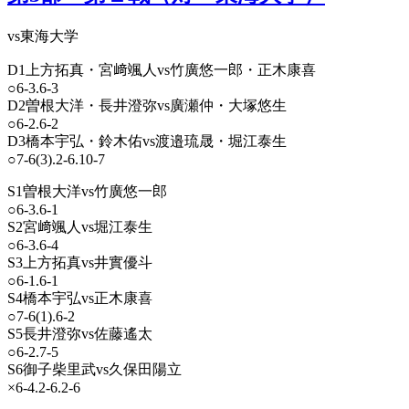
vs東海大学
D1上方拓真・宮﨑颯人vs竹廣悠一郎・正木康喜
○6-3.6-3
D2曽根大洋・長井澄弥vs廣瀬仲・大塚悠生
○6-2.6-2
D3橋本宇弘・鈴木佑vs渡邉琉晟・堀江泰生
○7-6(3).2-6.10-7
S1曽根大洋vs竹廣悠一郎
○6-3.6-1
S2宮﨑颯人vs堀江泰生
○6-3.6-4
S3上方拓真vs井實優斗
○6-1.6-1
S4橋本宇弘vs正木康喜
○7-6(1).6-2
S5長井澄弥vs佐藤遙太
○6-2.7-5
S6御子柴里武vs久保田陽立
×6-4.2-6.2-6