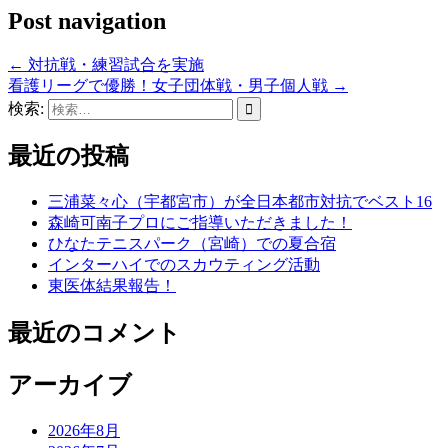
Post navigation
←
対抗戦・練習試合を実施
看護リーグで優勝！女子団体戦・男子個人戦
→
検索:
最近の投稿
三浦菜々心（宇都宮市）が全日本都市対抗でベスト16
森崎可南子プロにご指導いただきました！
ひなたテニスパーク（宮崎）での夏合宿
インターハイでのスカウティング活動
東医体結果報告！
最近のコメント
アーカイブ
2026年8月