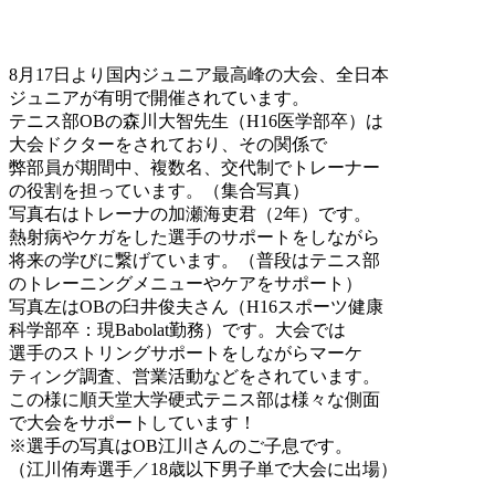
8月17日より国内ジュニア最高峰の大会、全日本
ジュニアが有明で開催されています。
テニス部OBの森川大智先生（H16医学部卒）は
大会ドクターをされており、その関係で
弊部員が期間中、複数名、交代制でトレーナー
の役割を担っています。（集合写真）
写真右はトレーナの加瀬海吏君（2年）です。
熱射病やケガをした選手のサポートをしながら
将来の学びに繋げています。（普段はテニス部
のトレーニングメニューやケアをサポート）
写真左はOBの臼井俊夫さん（H16スポーツ健康
科学部卒：現Babolat勤務）です。大会では
選手のストリングサポートをしながらマーケ
ティング調査、営業活動などをされています。
この様に順天堂大学硬式テニス部は様々な側面
で大会をサポートしています！
※選手の写真はOB江川さんのご子息です。
（江川侑寿選手／18歳以下男子単で大会に出場）