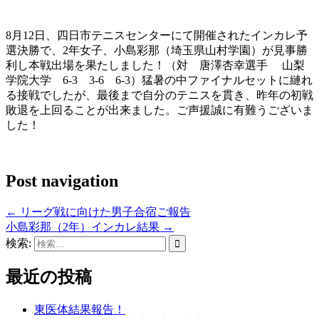
8月12日、四日市テニスセンターにて開催されたインカレ予
選決勝で、2年女子、小島彩那（埼玉県山村学園）が見事勝
利し本戦出場を果たしました！（対 唐澤杏幸選手 山梨
学院大学 6-3 3-6 6-3）猛暑の中ファイナルセットに縺れ
る接戦でしたが、最後まで自分のテニスを貫き、昨年の初戦
敗退を上回ることが出来ました。ご声援誠に有難うございま
した！
Post navigation
←
リーグ戦に向けた男子合宿ご報告
小島彩那（2年）インカレ結果
→
検索:
最近の投稿
東医体結果報告！