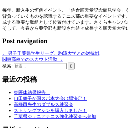
毎年、新入生の恒例イベント、「佐倉順天堂記念館見学会」
背負っていくものを認識するテニス部の重要なイベントです
成する重要な取組として位置付けています。さくらキャンパ
そして、今春から薬学部も新設され益々成長する順天堂大学
Post navigation
←
男子千葉県学生リーグ、駒澤大学との対抗戦
関東高校でのスカウト活動
→
検索:
最近の投稿
東医体結果報告！
山田舞子が国スポ本大会出場決定！
高橋司先生のダブルス練習会
ストリングマシンを購入しました！
千葉県ジュニアテニス強化練習会へ参加