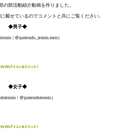
部の部活動紹介動画を作りました。
男子・女子別に載せているのでコメントと共にご覧ください。
◆男子◆
ennis / ＠juntendo_tennis.men）
それぞれアイコンをクリック！
◆女子◆
otennis / ＠juntendotennis）
それぞれアイコンをクリック！