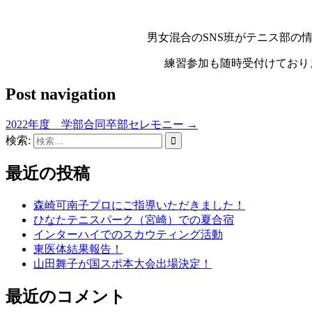
男女混合のSNS班がテニス部の
練習参加も随時受付けており
Post navigation
2022年度 学部合同卒部セレモニー
→
検索:
最近の投稿
森崎可南子プロにご指導いただきました！
ひなたテニスパーク（宮崎）での夏合宿
インターハイでのスカウティング活動
東医体結果報告！
山田舞子が国スポ本大会出場決定！
最近のコメント