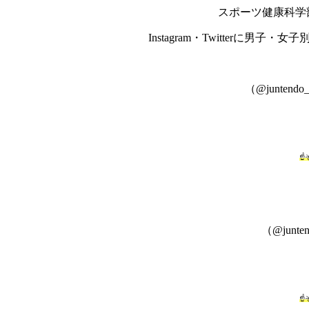
スポーツ健康科学
Instagram・Twitterに
（@juntendo_t
☝
（@juntend
☝