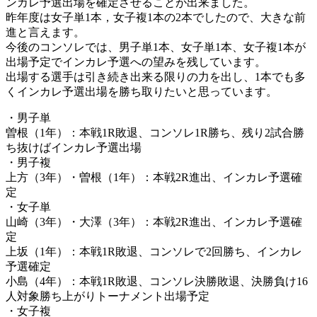
ンカレ予選出場を確定させることが出来ました。
昨年度は女子単1本，女子複1本の2本でしたので、大きな前
進と言えます。
今後のコンソレでは、男子単1本、女子単1本、女子複1本が
出場予定でインカレ予選への望みを残しています。
出場する選手は引き続き出来る限りの力を出し、1本でも多
くインカレ予選出場を勝ち取りたいと思っています。
・男子単
曽根（1年）：本戦1R敗退、コンソレ1R勝ち、残り2試合勝
ち抜けばインカレ予選出場
・男子複
上方（3年）・曽根（1年）：本戦2R進出、インカレ予選確
定
・女子単
山崎（3年）・大澤（3年）：本戦2R進出、インカレ予選確
定
上坂（1年）：本戦1R敗退、コンソレで2回勝ち、インカレ
予選確定
小島（4年）：本戦1R敗退、コンソレ決勝敗退、決勝負け16
人対象勝ち上がりトーナメント出場予定
・女子複