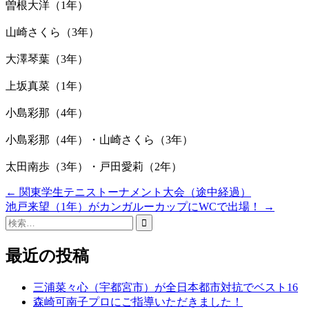
曽根大洋（1年）
山崎さくら（3年）
大澤琴葉（3年）
上坂真菜（1年）
小島彩那（4年）
小島彩那（4年）・山崎さくら（3年）
太田南歩（3年）・戸田愛莉（2年）
Post
←
関東学生テニストーナメント大会（途中経過）
池戸来望（1年）がカンガルーカップにWCで出場！
→
navigation
検
索:
最近の投稿
三浦菜々心（宇都宮市）が全日本都市対抗でベスト16
森崎可南子プロにご指導いただきました！