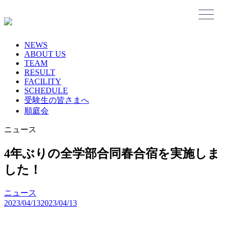
Skip
to
content
NEWS
ABOUT US
TEAM
RESULT
FACILITY
SCHEDULE
受験生の皆さまへ
順庭会
ニュース
4年ぶりの全学部合同春合宿を実施しま
した！
ニュース
2023/04/13
2023/04/13