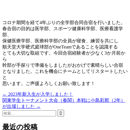
コロナ期間を経て4年ぶりの全学部合同合宿を行いました。
春合宿の目的は医学部、スポーツ健康科学部、医療看護学
部、
保健医療学部、医療科学部の全員が寝食、練習を共にし
順天堂大学硬式庭球部がOneTeamであることを認識する
とても大切な取組です。今回合宿経験者が少なく3か月前か
ら
幹部が手探りで準備をしましたがおかげで素晴らしい合宿
となりました。これを機会にチームとしてリスタートしたい
と
思います。ご声援よろしくお願い致します！
Post
←
2023年新入生が入学しました！
関東学生トーナメント大会（春関）本戦に小島彩那（2年）
navigation
が出場しました
→
検
索:
最近の投稿