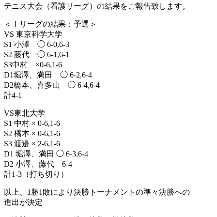
テニス大会（看護リーグ）の結果をご報告致します。
＜Ⅰリーグの結果：予選＞
VS 東京科学大学
S1 小澤 ◯ 6-0,6-3
S2 藤代 ◯ 6-1,6-1
S3中村 ×0-6,1-6
D1堀澤、満田 ◯ 6-2,6-4
D2橋本、喜多山 ◯ 6-4,6-4
計4-1
VS東北大学
S1 中村 × 0-6,1-6
S2 橋本 × 0-6,1-6
S3 渡邉 × 2-6,1-6
D1 堀澤、満田 ◯ 6-3,6-4
D2 小澤、藤代 6-4
計1-3（打ち切り）
以上、1勝1敗により決勝トーナメントの準々決勝への
進出が決定