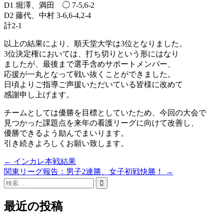
D1 堀澤、満田 ◯ 7-5,6-2
D2 藤代、中村 3-6,6-4,2-4
計2-1
以上の結果により、順天堂大学は3位となりました。
3位決定権においては、打ち切りという形にはなり
ましたが、最後まで選手含めサポートメンバー、
応援が一丸となって戦い抜くことができました。
日頃よりご指導ご声援いただいている皆様に改めて
感謝申し上げます。
チームとしては優勝を目標としていたため、今回の大会で
見つかった課題点を来年の看護リーグに向けて改善し、
優勝できるよう励んでまいります。
引き続きよろしくお願い致します。
Post
←
インカレ本戦結果
関東リーグ報告：男子2連勝、女子初戦快勝！
→
navigation
検
索:
最近の投稿