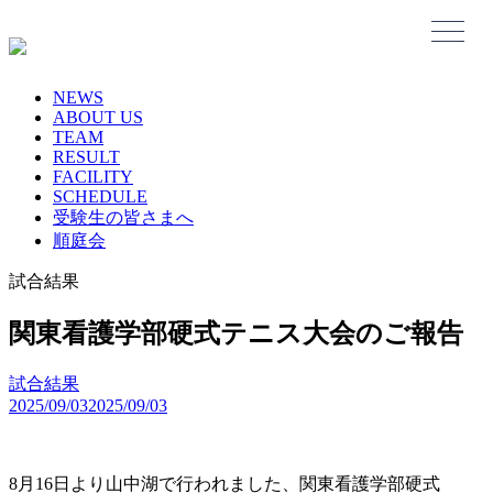
Skip
to
content
NEWS
ABOUT US
TEAM
RESULT
FACILITY
SCHEDULE
受験生の皆さまへ
順庭会
試合結果
関東看護学部硬式テニス大会のご報告
試合結果
2025/09/03
2025/09/03
8月16日より山中湖で行われました、関東看護学部硬式