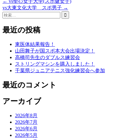
Post
←
vs聖心女子大学(スポ健女子)
vs大東文化大学 スポ男子
→
navigation
検
索:
最近の投稿
東医体結果報告！
山田舞子が国スポ本大会出場決定！
高橋司先生のダブルス練習会
ストリングマシンを購入しました！
千葉県ジュニアテニス強化練習会へ参加
最近のコメント
アーカイブ
2026年8月
2026年7月
2026年6月
2026年5月