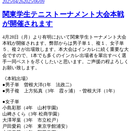
2025/04/26
2025/06/09
関東学生テニストーナメント大会本戦
が開催されます
4月28日（月）より有明において関東学生トーナメント大会
本戦が開催されます。弊部からは男子単１、複１、女子単
５、複２が出場致します。本大会はインカレに続く重要な大
会ですので、1本でも多くのインカレ出場者を輩出すべく選
手一同ベストを尽くしたいと思います。ご声援の程よろしく
お願い致します。
《本戦出場》
●男子単 曽根大洋(1年 法政二)
●男子複 上方拓真（3年 霞ヶ浦）・曽根大洋（1年）
●女子単
小島彩那（4年 山村学園)
山﨑さくら（3年 松商学園）
大澤琴葉（3年 市立松戸）
戸田愛莉（2年 東京学館浦安）