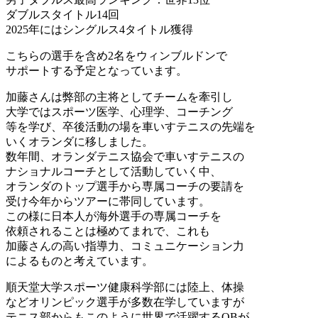
ダブルスタイトル14回
2025年にはシングルス4タイトル獲得
こちらの選手を含め2名をウィンブルドンで
サポートする予定となっています。
加藤さんは弊部の主将としてチームを牽引し
大学ではスポーツ医学、心理学、コーチング
等を学び、卒後活動の場を車いすテニスの先端を
いくオランダに移しました。
数年間、オランダテニス協会で車いすテニスの
ナショナルコーチとして活動していく中、
オランダのトップ選手から専属コーチの要請を
受け今年からツアーに帯同しています。
この様に日本人が海外選手の専属コーチを
依頼されることは極めてまれで、これも
加藤さんの高い指導力、コミュニケーション力
によるものと考えています。
順天堂大学スポーツ健康科学部には陸上、体操
などオリンピック選手が多数在学していますが
テニス部からもこのように世界で活躍するOBが