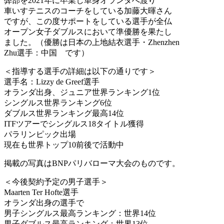
弊部を2021年に卒業し単身オランダへ渡り
車いすテニスのコーチをしている加藤大暉さん
ですが、この度サポートをしている選手が全仏
オープン女子ダブルスにおいて準優勝を果たし
ました。（優勝は日本の上地結衣選手・Zhenzhen
Zhu選手：中国 です）
＜指導する選手の詳細は以下の通りです＞
選手名：Lizzy de Greef選手
オランダ出身、ジュニア世界ランキング1位
シングルス世界ランキング6位
ダブルス世界ランキング最高14位
ITFツアーでシングルス18タイトル獲得
パラリンピック出場
現在も世界トップ10前後で活動中
掲載の写真はBNPパリバローマ大会のものです。
＜今後契約予定の男子選手＞
Maarten Ter Hofte選手
オランダ出身の選手で
男子シングルス最高ランキング：世界14位
男子ダブルス最高ランキング：世界13位