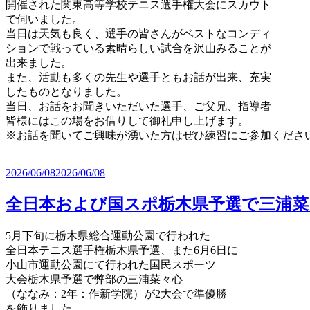
開催された関東高等学校テニス選手権大会にスカウト
で伺いました。
当日は天気も良く、選手の皆さんがベストなコンディ
ションで戦っている素晴らしい試合を沢山みることが
出来ました。
また、活動も多くの先生や選手ともお話が出来、充実
したものとなりました。
当日、お話をお聞きいただいた選手、ご父兄、指導者
皆様にはこの場をお借りして御礼申し上げます。
※お話を聞いてご興味が湧いた方はぜひ練習にご参加くださ
2026/06/08
2026/06/08
全日本および国スポ栃木県予選で三浦菜
5月下旬に栃木県総合運動公園で行われた
全日本テニス選手権栃木県予選、また6月6日に
小山市運動公園にて行われた国民スポーツ
大会栃木県予選で弊部の三浦菜々心
（ななみ：2年：作新学院）が2大会で準優勝
を飾りました。