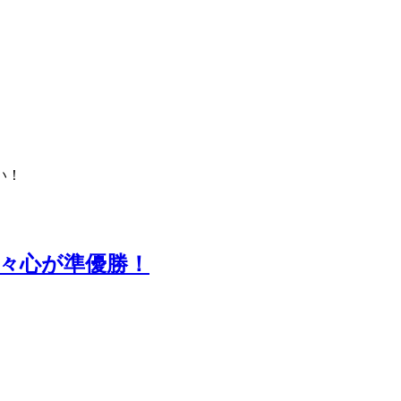
い！
々心が準優勝！