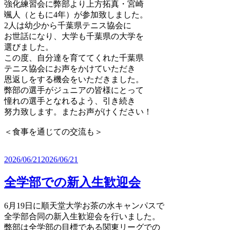
強化練習会に弊部より上方拓真・宮崎
颯人（ともに4年）が参加致しました。
2人は幼少から千葉県テニス協会に
お世話になり、大学も千葉県の大学を
選びました。
この度、自分達を育ててくれた千葉県
テニス協会にお声をかけていただき
恩返しをする機会をいただきました。
弊部の選手がジュニアの皆様にとって
憧れの選手となれるよう、引き続き
努力致します。またお声がけください！
＜食事を通じての交流も＞
2026/06/21
2026/06/21
全学部での新入生歓迎会
6月19日に順天堂大学お茶の水キャンパスで
全学部合同の新入生歓迎会を行いました。
弊部は全学部の目標である関東リーグでの