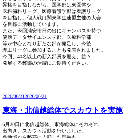
昇格を目指しながら、医学部は東医体や
医科歯科リーグ、医療看護学部は看護リーグ
を目指し、個人戦は関東学生連盟主催の大会
を目標に活動しています。
また、今回浦安市日の出にキャンパスを持つ
健康データサイエンス学部、医療科学部
等が中心となり新たな部が発足し、今後
理工リーグに参加することも発表されました。
今回、40名以上の新入部員を迎え、益々
発展する弊部の活躍にご期待ください。
2026/06/21
2026/06/21
東海・北信越総体でスカウトを実施
6月20日に北信越総体、東海総体にそれぞれ
出向き、スカウト活動を行いました。
各地域から弊部に入部した選手も