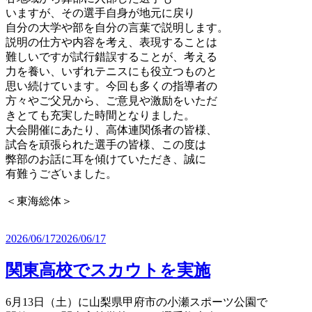
いますが、その選手自身が地元に戻り
自分の大学や部を自分の言葉で説明します。
説明の仕方や内容を考え、表現することは
難しいですが試行錯誤することが、考える
力を養い、いずれテニスにも役立つものと
思い続けています。今回も多くの指導者の
方々やご父兄から、ご意見や激励をいただ
きとても充実した時間となりました。
大会開催にあたり、高体連関係者の皆様、
試合を頑張られた選手の皆様、この度は
弊部のお話に耳を傾けていただき、誠に
有難うございました。
＜東海総体＞
2026/06/17
2026/06/17
関東高校でスカウトを実施
6月13日（土）に山梨県甲府市の小瀬スポーツ公園で