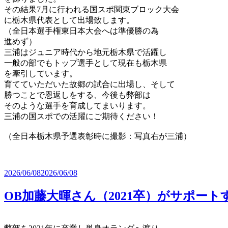
その結果7月に行われる国スポ関東ブロック大会
に栃木県代表として出場致します。
（全日本選手権東日本大会へは準優勝の為
進めず）
三浦はジュニア時代から地元栃木県で活躍し
一般の部でもトップ選手として現在も栃木県
を牽引しています。
育てていただいた故郷の試合に出場し、そして
勝つことで恩返しをする、今後も弊部は
そのような選手を育成してまいります。
三浦の国スポでの活躍にご期待ください！
（全日本栃木県予選表彰時に撮影：写真右が三浦）
2026/06/08
2026/06/08
OB加藤大暉さん（2021卒）がサポー