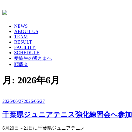
Skip
to
content
NEWS
ABOUT US
TEAM
RESULT
FACILITY
SCHEDULE
受験生の皆さまへ
順庭会
月:
2026年6月
2026/06/27
2026/06/27
千葉県ジュニアテニス強化練習会へ参加
6月20日～21日に千葉県ジュニアテニス