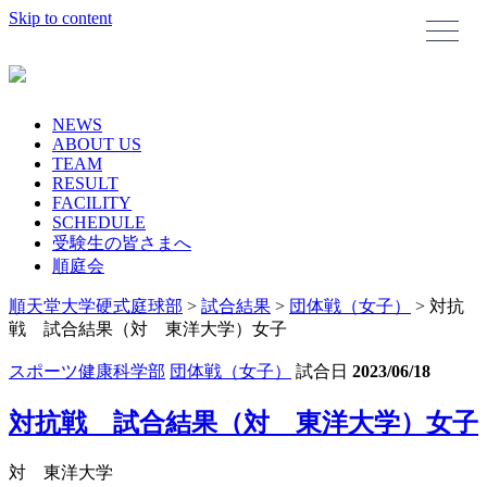
Skip to content
NEWS
ABOUT US
TEAM
RESULT
FACILITY
SCHEDULE
受験生の皆さまへ
順庭会
順天堂大学硬式庭球部
>
試合結果
>
団体戦（女子）
>
対抗
戦 試合結果（対 東洋大学）女子
スポーツ健康科学部
団体戦（女子）
試合日
2023/06/18
対抗戦 試合結果（対 東洋大学）女子
対 東洋大学