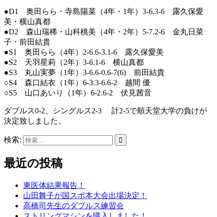
●D1 奥田らら・寺島陽菜（4年・1年）3-6.3-6 露久保愛
美・横山真都
●D2 森山瑞稀・山科桃美（4年・2年）5-7.2-6 金丸日菜
子・前田結貴
●S1 奥田らら（4年）2-6.6-3.1-6 露久保愛美
●S2 天羽星莉（2年）3-6.1-6 横山真都
●S3 丸山実夢（1年）3-6.6-0.6-7(6) 前田結貴
○S4 森口結衣（1年）6-3.3-6.6-2 越間 優
○S5 山口あいり（1年）6-2.6-2 伏見茜音
ダブルス0-2、シングルス2-3 計2-5で順天堂大学の負けが
決定致しました。
検索:
最近の投稿
東医体結果報告！
山田舞子が国スポ本大会出場決定！
高橋司先生のダブルス練習会
ストリングマシンを購入しました！