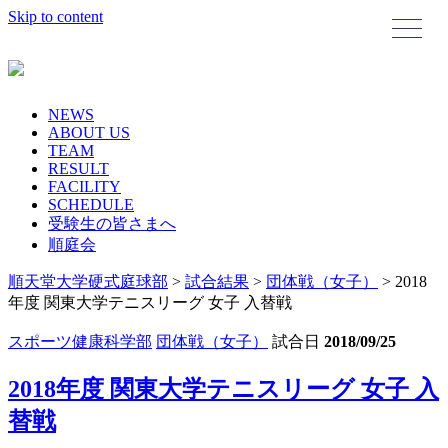
Skip to content
NEWS
ABOUT US
TEAM
RESULT
FACILITY
SCHEDULE
受験生の皆さまへ
順庭会
順天堂大学硬式庭球部
>
試合結果
>
団体戦（女子）
>
2018
年度 関東大学テニスリーグ 女子 入替戦
スポーツ健康科学部
団体戦（女子）
試合日
2018/09/25
2018年度 関東大学テニスリーグ 女子 入
替戦