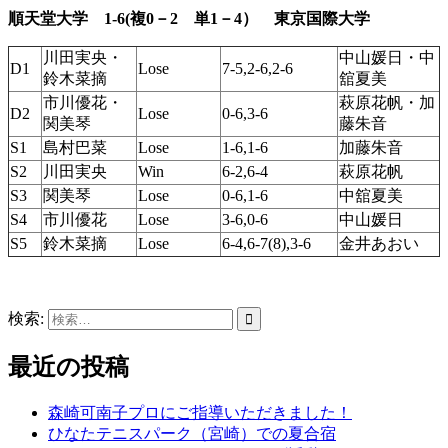
順天堂大学 1-6(複0－2 単1－4） 東京国際大学
川田実央・
中山媛日・中
D1
Lose
7-5,2-6,2-6
鈴木菜摘
舘夏美
市川優花・
萩原花帆・加
D2
Lose
0-6,3-6
関美琴
藤朱音
S1
島村巴菜
Lose
1-6,1-6
加藤朱音
S2
川田実央
Win
6-2,6-4
萩原花帆
S3
関美琴
Lose
0-6,1-6
中舘夏美
S4
市川優花
Lose
3-6,0-6
中山媛日
S5
鈴木菜摘
Lose
6-4,6-7(8),3-6
金井あおい
検索:
最近の投稿
森崎可南子プロにご指導いただきました！
ひなたテニスパーク（宮崎）での夏合宿