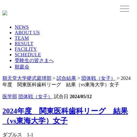
Skip
to
content
NEWS
ABOUT US
TEAM
RESULT
FACILITY
SCHEDULE
受験生の皆さまへ
順庭会
順天堂大学硬式庭球部
>
試合結果
>
団体戦（女子）
>
2024
年度 関東医科歯科リーグ 結果（vs東海大学）女子
医学部
団体戦（女子）
試合日
2024/05/12
2024年度 関東医科歯科リーグ 結果
（vs東海大学）女子
ダブルス 1-1