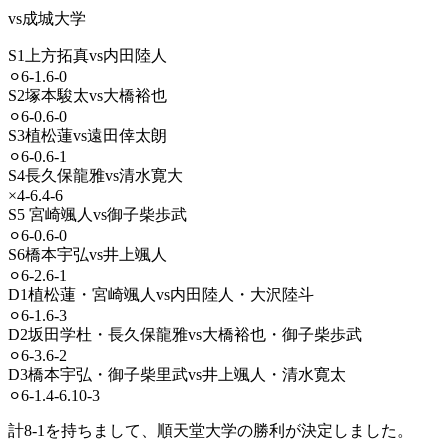
vs成城大学
S1上方拓真vs内田陸人
⚪︎6-1.6-0
S2塚本駿太vs大橋裕也
⚪︎6-0.6-0
S3植松蓮vs遠田倖太朗
⚪︎6-0.6-1
S4長久保龍雅vs清水寛大
×4-6.4-6
S5 宮崎颯人vs御子柴歩武
⚪︎6-0.6-0
S6橋本宇弘vs井上颯人
⚪︎6-2.6-1
D1植松蓮・宮崎颯人vs内田陸人・大沢陸斗
⚪︎6-1.6-3
D2坂田学杜・長久保龍雅vs大橋裕也・御子柴歩武
⚪︎6-3.6-2
D3橋本宇弘・御子柴里武vs井上颯人・清水寛太
⚪︎6-1.4-6.10-3
計8-1を持ちまして、順天堂大学の勝利が決定しました。