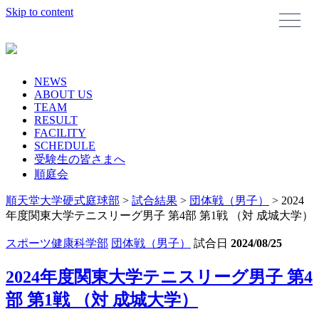
Skip to content
NEWS
ABOUT US
TEAM
RESULT
FACILITY
SCHEDULE
受験生の皆さまへ
順庭会
順天堂大学硬式庭球部
>
試合結果
>
団体戦（男子）
>
2024
年度関東大学テニスリーグ男子 第4部 第1戦 （対 成城大学）
スポーツ健康科学部
団体戦（男子）
試合日
2024/08/25
2024年度関東大学テニスリーグ男子 第4
部 第1戦 （対 成城大学）