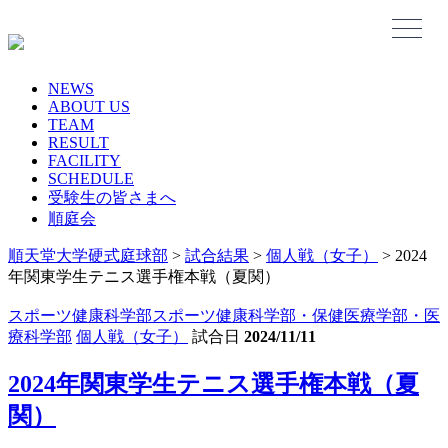
Skip
to
content
NEWS
ABOUT US
TEAM
RESULT
FACILITY
SCHEDULE
受験生の皆さまへ
順庭会
順天堂大学硬式庭球部
>
試合結果
>
個人戦（女子）
>
2024
年関東学生テニス選手権本戦（夏関）
スポーツ健康科学部
スポーツ健康科学部・保健医療学部・医
療科学部
個人戦（女子）
試合日
2024/11/11
2024年関東学生テニス選手権本戦（夏
関）