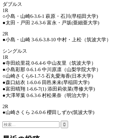
ダブルス
1R
○小島・山崎6-3.6-1 萩原・石川(早稲田大学)
●太田・戸田 2-6.3-6 富永・戸坂(亜細亜大学)
2R
●小島・山崎 3-6.6-3.8-10 中村・上松（筑波大学）
シングルス
1R
●寺田絵里花 0-6.4-6 中山友里（筑波大学）
●小島彩那 0-6.1-6 中川原凛（山梨学院大学）
○山崎さくら6-1.7-5 石丸愛海香(日本大学)
●森口結衣 1-6.0-6 田邑来未(早稲田大学)
●富田晴翔 1-6.6-7(1) 添田莉依菜(専修大学)
●大澤琴葉 0-6.3-6 村松果奈（明治大学）
2R
●山崎さくら 2-6.0-6 櫻田しずか(筑波大学)
検
索: