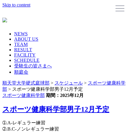
Skip to content
NEWS
ABOUT US
TEAM
RESULT
FACILITY
SCHEDULE
受験生の皆さまへ
順庭会
順天堂大学硬式庭球部
>
スケジュール
>
スポーツ健康科学
部
>
スポーツ健康科学部男子12月予定
スポーツ健康科学部
期間：2025年12月
スポーツ健康科学部男子12月予定
➀.A-レギュラー練習
➁.B.C-ノンレギュラー練習