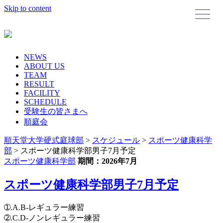
Skip to content
NEWS
ABOUT US
TEAM
RESULT
FACILITY
SCHEDULE
受験生の皆さまへ
順庭会
順天堂大学硬式庭球部
>
スケジュール
>
スポーツ健康科学
部
>
スポーツ健康科学部男子7月予定
スポーツ健康科学部
期間：2026年7月
スポーツ健康科学部男子7月予定
➀.A.B-レギュラー練習
➁.C.D-ノンレギュラー練習